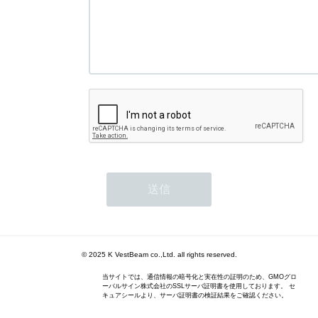
© 2025 K VestBeam co.,Ltd. all rights reserved.
当サイトでは、通信情報の暗号化と実在性の証明のため、GMOグロ
ーバルサイン株式会社のSSLサーバ証明書を使用しております。 セ
キュアシールより、サーバ証明書の検証結果をご確認ください。