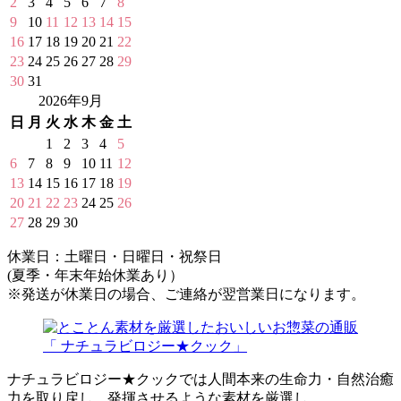
2
3
4
5
6
7
8
9
10
11
12
13
14
15
16
17
18
19
20
21
22
23
24
25
26
27
28
29
30
31
2026年9月
日
月
火
水
木
金
土
1
2
3
4
5
6
7
8
9
10
11
12
13
14
15
16
17
18
19
20
21
22
23
24
25
26
27
28
29
30
休業日：土曜日・日曜日・祝祭日
(夏季・年末年始休業あり）
※発送が休業日の場合、ご連絡が翌営業日になります。
ナチュラビロジー★クックでは人間本来の生命力・自然治癒
力を取り戻し、発揮させるような素材を厳選し