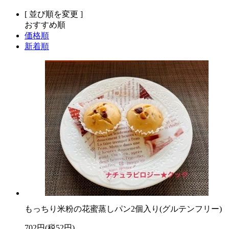
[ 並び順を変更 ]
おすすめ順
価格順
新着順
もっちり米粉の花蜜蒸しパン2個入り(グルテンフリー)
702円(税52円)